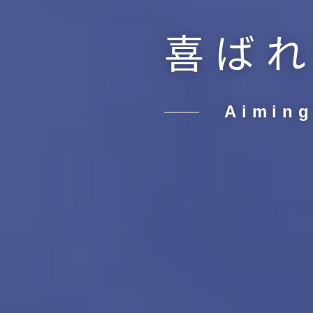
喜ば
Aiming