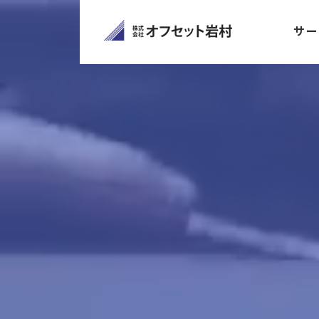
Pause
Current Time
0:21
サー
/
Duration Time
1:27
Remaining Time
-1:06
Loaded: 0%
Progress: 0%
00:00
Fullscreen
00:00
Unmute