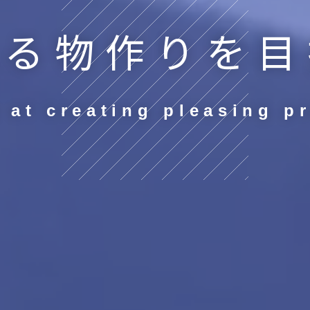
れる
物作りを
目
 at creating
pleasing p